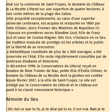
Situé sur la commune de Saint-Tropez, le domaine du Château
de La Moutte s’étend sur une superficie de quatre hectares, à
trois cents mètres de la plage des Salins.
Cette propriété exceptionnelle, au cœur d’une superbe
palmeraie centenaire, est acquise et restaurée en 1860 par
Émile Ollivier, alors Premier des Ministres de Napoléon III.
Il épouse en premières noces Blandine Liszt, fille de Franz
Liszt et sœur de Cosima Wagner. Dès lors, s’instaure en ce lieu
une tradition musicale de prestige où les artistes et le public
ont la liberté de se rencontrer.
La bibliothèque constituée de plus de 4 000 ouvrages, a été
conservée en l’état. Elle reste régulièrement consultée par de
nombreux étudiants et historiens.
En décembre 1998, le Conservatoire du Littoral reçoit en
donation de Mme Troisier de Diaz, petite fille d’Émile Ollivier, le
domaine du Château de La Moutte dont la gestion est confiée
depuis février 2007, à la ville de Saint-Tropez. Le site est
protégé par le Conservatoire du Littoral et le château est
quant à lui classé «monument historique ».
Mémoire du lieu
« Dis moi ce que tu lis, je te dirai qui tu es, il est vrai. Mais je te