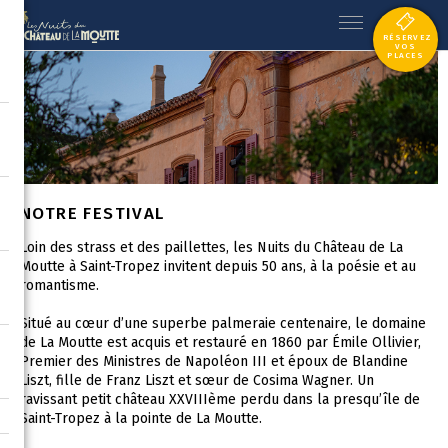
RÉSERVEZ
VOS
PLACES
NOTRE FESTIVAL
Loin des strass et des paillettes, les Nuits du Château de La
Moutte à Saint-Tropez invitent depuis 50 ans, à la poésie et au
romantisme.
Situé au cœur d’une superbe palmeraie centenaire, le domaine
de La Moutte est acquis et restauré en 1860 par Émile Ollivier,
Premier des Ministres de Napoléon III et époux de Blandine
Liszt, fille de Franz Liszt et sœur de Cosima Wagner. Un
ravissant petit château XXVIIIème perdu dans la presqu’île de
Saint-Tropez à la pointe de La Moutte.