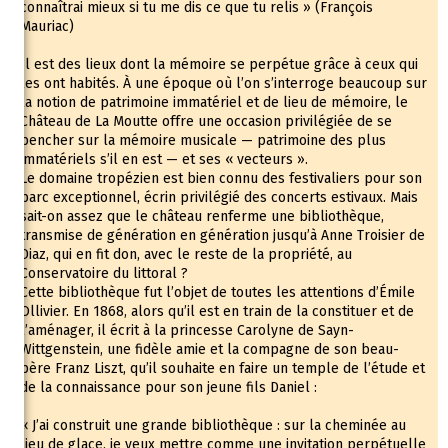
connaîtrai mieux si tu me dis ce que tu relis » (François
Mauriac)
Il est des lieux dont la mémoire se perpétue grâce à ceux qui
les ont habités. À une époque où l’on s’interroge beaucoup sur
la notion de patrimoine immatériel et de lieu de mémoire, le
Château de La Moutte offre une occasion privilégiée de se
pencher sur la mémoire musicale — patrimoine des plus
immatériels s’il en est — et ses « vecteurs ».
Le domaine tropézien est bien connu des festivaliers pour son
parc exceptionnel, écrin privilégié des concerts estivaux. Mais
sait-on assez que le château renferme une bibliothèque,
transmise de génération en génération jusqu’à Anne Troisier de
Diaz, qui en fit don, avec le reste de la propriété, au
Conservatoire du littoral ?
Cette bibliothèque fut l’objet de toutes les attentions d’Émile
Ollivier. En 1868, alors qu’il est en train de la constituer et de
l’aménager, il écrit à la princesse Carolyne de Sayn-
Wittgenstein, une fidèle amie et la compagne de son beau-
père Franz Liszt, qu’il souhaite en faire un temple de l’étude et
de la connaissance pour son jeune fils Daniel :
« J’ai construit une grande bibliothèque : sur la cheminée au
lieu de glace, je veux mettre comme une invitation perpétuelle