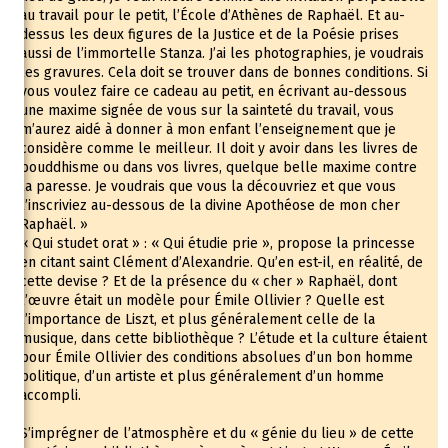
au travail pour le petit, l’École d’Athènes de Raphaël. Et au-
dessus les deux figures de la Justice et de la Poésie prises
aussi de l’immortelle Stanza. J’ai les photographies, je voudrais
les gravures. Cela doit se trouver dans de bonnes conditions. Si
vous voulez faire ce cadeau au petit, en écrivant au-dessous
une maxime signée de vous sur la sainteté du travail, vous
m’aurez aidé à donner à mon enfant l’enseignement que je
considère comme le meilleur. Il doit y avoir dans les livres de
bouddhisme ou dans vos livres, quelque belle maxime contre
la paresse. Je voudrais que vous la découvriez et que vous
l’inscriviez au-dessous de la divine Apothéose de mon cher
Raphaël. »
« Qui studet orat » : « Qui étudie prie », propose la princesse
en citant saint Clément d’Alexandrie. Qu’en est-il, en réalité, de
cette devise ? Et de la présence du « cher » Raphaël, dont
l’œuvre était un modèle pour Émile Ollivier ? Quelle est
l’importance de Liszt, et plus généralement celle de la
musique, dans cette bibliothèque ? L’étude et la culture étaient
pour Émile Ollivier des conditions absolues d’un bon homme
politique, d’un artiste et plus généralement d’un homme
accompli.
S’imprégner de l’atmosphère et du « génie du lieu » de cette