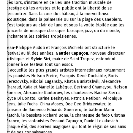
Dès lors, s’instaure en ce lieu une tradition musicale de
prestige où les artistes et le public ont la liberté de se
rencontrer. Dans la cour du château, à la merveilleuse
acoustique, dans la palmeraie ou sur la plage des Canebiers,
c’est toujours au clair de lune et sous la voûte étoilée que les
concerts de musique classique, baroque, jazz, ou du monde,
enchantent les soirées tropéziennes.
Jean-Philippe Audoli et François Michiels ont structuré le
festival au fil des années.
Gautier Capuçon
, nouveau directeur
artistique, et
Sylvie Siri
, maire de Saint-Tropez, entendent
donner à ce festival tout son essor.
Il accueille les plus grands artistes internationaux notamment
les pianistes Nelson Freire, François-René Duchâble, Boris
Berezovsky, Nikolaï Lugansky, Khatia Buniatishvili, Alexandre
Tharaud, Katia et Marielle Labèque, Bertrand Chamayou, Nelson
Goerner, Alexandre Kantorow, les chanteuses Nadine Sierra,
Joyce Di Donato, Karine Deshayes, Patricia Petibon, Véronique
Gens, Julie Fuchs, China Moses, Dee Dee Bridgewater, le
danseur de flamenco Eduardo Guerrero, le batteur Manu
Katché, le bassiste Richard Bona, la chanteuse de fado Cristina
Branco, les violonistes Renaud Capuçon, Daniel Lozakovich.
Chaque été, des soirées magiques qui font le régal de ses amis
et de ses connaissances.