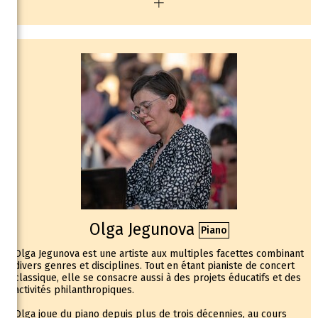
structures (Vézelay, Lisztomanias, Philharmonie de Paris, du
Luxembourg, etc.) et a publié plusieurs livres sur Liszt,
Wagner, la musique religieuse, et récemment "Le Château de la
Moutte : Un joyau romantique à Saint-Tropez" chez Flammarion.
Il est également adjoint au maire d'Angers chargé de la culture
et du patrimoine.
Olga Jegunova
Piano
Olga Jegunova est une artiste aux multiples facettes combinant
divers genres et disciplines. Tout en étant pianiste de concert
classique, elle se consacre aussi à des projets éducatifs et des
activités philanthropiques.
Olga joue du piano depuis plus de trois décennies, au cours